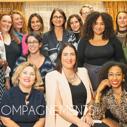
FFRES
MON LIVRE
PODCAST
TEMOIGNAGES
BL
OMPAGNEMENTS