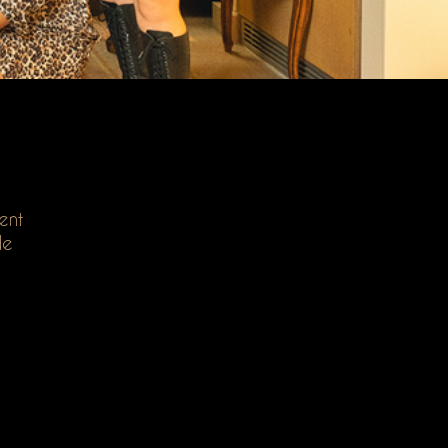
ent
de