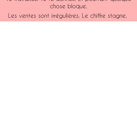
chose bloque.
Les ventes sont irrégulières. Le chiffre stagne.
Tu as cette sensation d’être sur des montagnes
russes financières sans comprendre pourquoi.
En 45 minutes,
on met le doigt dessus. Ce qui
coince vraiment.
Ce qui fait que tu plafonnes à ce palier. Ce qui
fait que ton énergie ne se transforme pas en
levier.
Pas de blabla. Pas de générique. Un regard
lucide, direct, sur ton business — et des
premières pistes concrètes pour en sortir.
Je t’offre cet audit. Sans engagement.
Je prends mon appel d'audit
stratégique