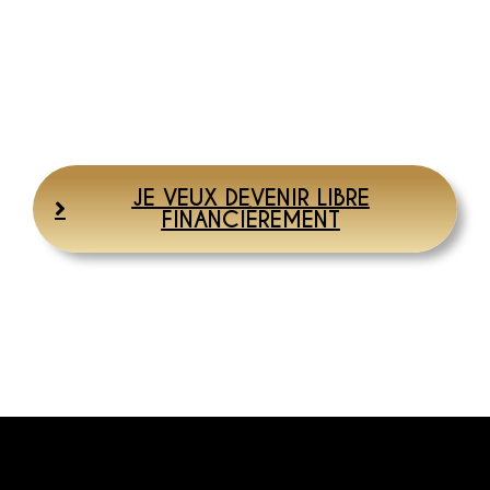
et de ta zone de confort. Je suis cash, parfois ça
pique
, parfois tu as la sensation d’être dans une machine
en mode essorage, mais quand vient le moment de sortir
le meilleur de toi,
quelle LIBÉRATION d’abondance et de
liberté !
JE VEUX DEVENIR LIBRE
FINANCIÈREMENT