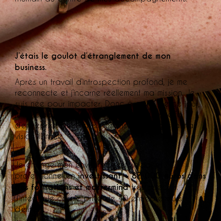
J’étais le goulot d’étranglement de mon
business.
Après un travail d’introspection profond, je me
reconnecte et j’incarne réellement ma mission. Je
suis née pour impacter. Donc à partir de ce jour,
je décide de prendre ma posture de cheffe
d’entreprise avec des actions cohérentes à ma
vision illimitée.
Je change mon environnement social et
professionnel en
investissant + 87 000 euros dans
des formations et mastermind
très sélectifs.
J’intègre le cercle privé de 40 entrepreneurs
d’élite.