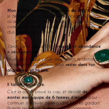
Mon chiffre d’affaires augmente de 300 % et là,
je découvre la face cachée de l’iceberg. Un mois
où je finis épuisée avec aucun process, à courir
comme une poule sans tête, d’un mail à l’autre,
d’un rendez-vous à l’autre.
J’avais cette fausse idée :
réussite et abondance
= zéro problème
En réalité, chaque palier d’expansion te demande
de nouveaux ajustements pour
rester dans ton
alignement et ta joie.
Il fallait réagir vite.
C’est là ou j’ai passé la cap, et décidé
de
monter mon équipe de 6 femmes d’impact
pour
continuer à délivrer de la qualité tout en gardant
l’humain au centre de mes accompagnements.