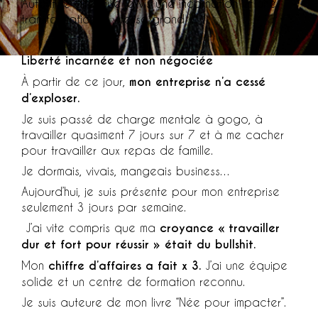
Autant te dire que je vis une incarnation et une
transformation à vitesse grand V.
Liberté incarnée et non négociée
À partir de ce jour,
mon entreprise n’a cessé
d’exploser.
Je suis passé de
charge mentale à gogo, à
travailler quasiment
7 jours sur 7
et à me cacher
pour travailler aux repas de famille.
Je
dormais, vivais, mangeais business…
Aujourd’hui, je suis présente pour mon entreprise
seulement 3 jours par semaine.
J’ai vite compris que ma
croyance « travailler
dur et fort pour réussir »
était du bullshit.
Mon
chiffre d’affaires a fait x 3.
J’ai une équipe
solide et un centre de formation reconnu.
Je suis auteure de mon livre “Née pour impacter”.