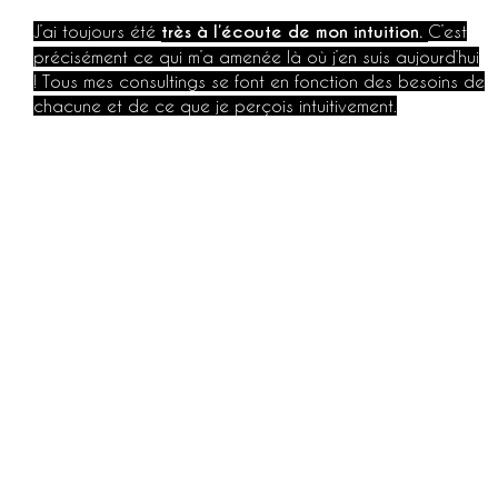
J’ai toujours été
très
à l’écoute de mon intuition.
C’est
précisément ce qui m’a amenée là où j’en suis aujourd’hui
! Tous mes consultings se font en fonction des besoins de
chacune et de ce que je perçois intuitivement.
Une intuition innée qui me permet de
te
donner des
réponses et solutions concrètes, allant droit au but.
Coup de boost :
Je ne suis pas là pour te dire que tout est beau et tout
est merveilleux, car si on investit dans une coach c’est
pour nous dépasser et
nous mettre des coups de pied
aux fesses
.
En tout cas c’est ma vision.
Je suis là pour te faire réussir en te
sortant de tes limites