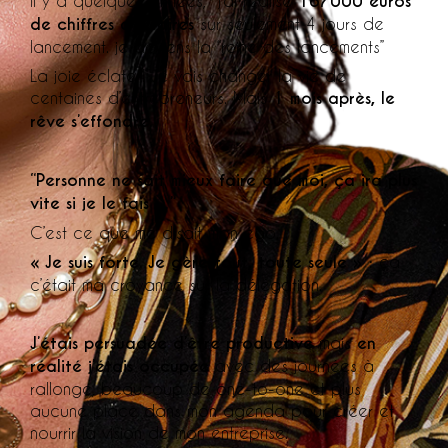
Il y a quelques années, j’ai réalisé
167000 euros
de chiffres d’affaires
sur seulement 4 jours de
lancement. je deviens la “reine des lancements”
La joie éclate ! Je vais changer la vie de
centaines d’entrepreneurs. Mais
1 mois après, le
rêve s’effondre.
“Personne ne sait mieux faire que moi, ça ira plus
vite si je le fais …”
C’est ce que me disait mon égo.
« Je suis forte. Je gère tout, toute seule » :
ça
c’était ma croyance sur la délégation.
J’étais persuadée d’être productive
mais
en
réalité j’étais occupée
avec des journées à
rallonge, beaucoup de one-to-one et plus
aucune place dans mon agenda pour créer et
nourrir la vision de mon entreprise.