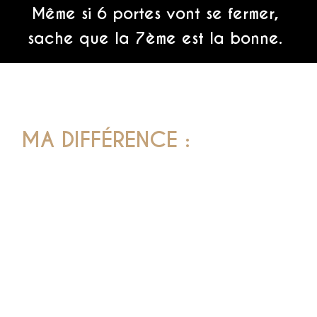
Même si 6 portes vont se fermer,
sache que la 7ème est la bonne.
MA DIFFÉRENCE :
Tu es unique !
Tes solutions et créations sont uniques
car elles sont
l’extension de ta personnalité !
Chacune de mes clientes a son importance, donc
il me
tient à cœur de les rencontrer individuellement
lors
d’une séance Clarté
. Ce qui me fait vibrer n’est pas de