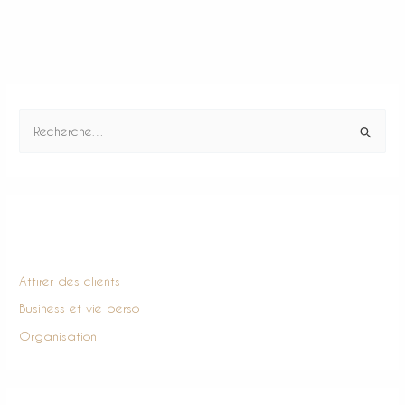
R
e
c
h
Catégories
e
r
c
Attirer des clients
h
Business et vie perso
e
Organisation
r
: