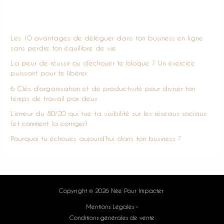
Articles récents
Les 10 avantages de déléguer dans ton business en ligne
sans perdre ton équilibre de vie
La peur de réussir ou d’échouer te bloque ? Un exercice
puissant pour te libérer
6 Clés d’organisation et de productivité pour diviser ton
temps de travail par deux
L’erreur du 80/20 qui tue ta visibilité sur les réseaux sociaux
(et comment la corriger)
Pourquoi tu échoues aujourd’hui dans ton business ?
Copyright © 2026 Née Pour Impacter
Mentions Légales •
Conditions générales de vente