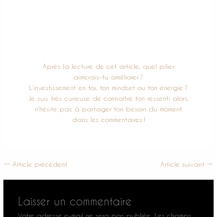
tes actions. Sont-elles toutes alignées, en
adéquation avec ce que tu désires
profondément ? Ou te mens-tu à toi-même ? Ce
n’est pas un exercice simple, mais il est très
instructif !
Après la lecture de cet article, quel pilier
aimerais-tu améliorer ?
L’investissement en toi, ton mindset
ou ton énergie ?
Je suis très curieuse de connaître ton ressenti alors,
n’hésite pas à partager ton
besoin du moment
dans les commentaires !
←
Article précédent
Article suivant
→
Laisser un commentaire
Votre adresse e-mail ne sera pas publiée.
Les champs