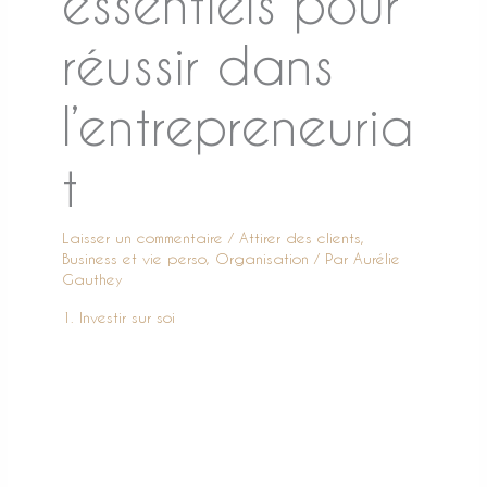
essentiels pour
réussir dans
l’entrepreneuria
t
Laisser un commentaire
/
Attirer des clients
,
Business et vie perso
,
Organisation
/ Par
Aurélie
Gauthey
1. Investir sur soi
C’est le B.A.-BA. La base.
Pour réussir dans l’entrepreneuriat, tu as besoin
d’adopter une stratégie adaptée à tes valeurs
tout
en étant efficace. Tu as aussi besoin d’outils et de
compétences à la hauteur de tes ambitions. Et il
est extrêmement rare d’avoir en main toutes ces