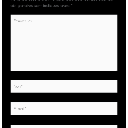
obligatoires sont indiqués avec
*
Écrivez
ici…
Nom*
E-
mail*
Site