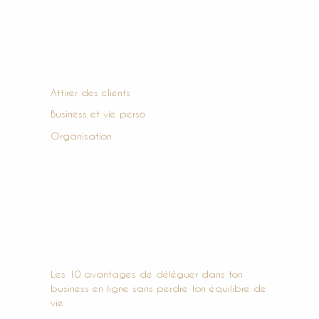
h
e
r
Catégories
c
h
Attirer des clients
e
Business et vie perso
r
Organisation
:
Articles récents
Les 10 avantages de déléguer dans ton
business en ligne sans perdre ton équilibre de
vie