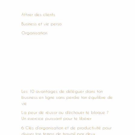
c
h
Attirer des clients
e
Business et vie perso
r
Organisation
:
Articles récents
Les 10 avantages de déléguer dans ton
business en ligne sans perdre ton équilibre de
vie
La peur de réussir ou d’échouer te bloque ?
Un exercice puissant pour te libérer
6 Clés d’organisation et de productivité pour
diviser ton temps de travail par deux