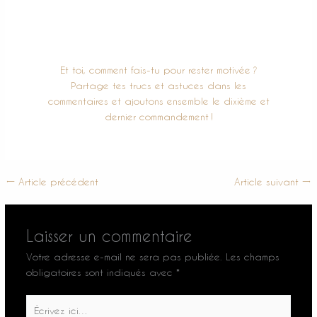
8. Tout ce qui n’est pas dans ta zone de génie,
tu délégueras.
9. Lâcher prise quand c’est nécessaire, tu sauras.
Et toi, comment fais-tu pour rester motivée ?
Partage tes trucs et astuces dans les
commentaires et ajoutons ensemble le dixième et
dernier commandement !
←
Article précédent
Article suivant
→
Laisser un commentaire
Votre adresse e-mail ne sera pas publiée.
Les champs
obligatoires sont indiqués avec
*
Écrivez