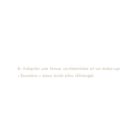
et les fantasmes.
En t’accordant ces parenthèses, tu te
ressourceras, aussi bien mentalement que
physiquement. Tu es
la personne la plus importante de ta vie et sans
toi, ton business ne tourne pas. Alors, ne les zappe
sous aucun prétexte !
6. Adopter une tenue vestimentaire et un make-up
« business » pour avoir plus d’énergie
Puisque nous en sommes à parler routine, petit
focus sur ta tenue.
Lorsque l’on fait de l’accompagnement, on a
souvent tendance à
travailler à domicile.
Résultat : les interactions sociales sont limitées.
Mais
ce n’est pas une raison pour rester en
pyjama, opter pour le
survêt’ ou faire l’impasse
sur le maquillage ou la brosse à cheveux !